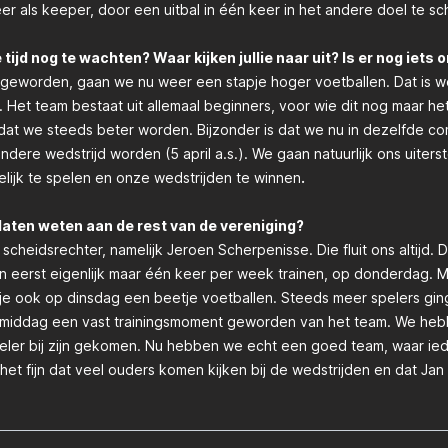
r als keeper, door een uitbal in één keer in het andere doel te sc
ijd nog te wachten? Waar kijken jullie naar uit? Is er nog iets 
 geworden, gaan we nu weer een stapje hoger voetballen. Dat is w
 Het team bestaat uit allemaal beginners, voor wie dit nog maar he
at we steeds beter worden. Bijzonder is dat we nu in dezelfde com
zondere wedstrijd worden (5 april a.s.). We gaan natuurlijk ons uiter
lijk te spelen en onze wedstrijden te winnen
.
 laten weten aan de rest van de vereniging?
eidsrechter, namelijk Jeroen Scherpenisse. Die fluit ons altijd. Dat 
n eerst eigenlijk maar één keer per week trainen, op donderdag. Ma
je ook op dinsdag een beetje voetballen. Steeds meer spelers gi
agmiddag een vast trainingsmoment geworden van het team. We he
ler bij zijn gekomen. Nu hebben we echt een goed team, waar ied
het fijn dat veel ouders komen kijken bij de wedstrijden en dat Jan n