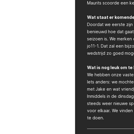
Maurits scoorde een kee
Wat staat er komende t
Doordat we eerste zijn
benieuwd hoe dat gaat.
seizoen is. We merken d
jo11-1. Dat zal een bij
wedstrijd zo goed moge
Wat is nog leuk om te
We hebben onze vaste sch
Iets anders: we mochte
met Jake en wat vriend
Inmiddels in de dinsd
steeds weer nieuwe spe
voor elkaar. We vinden 
te doen.