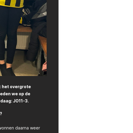
: het overgrote
teden we op de
ndaag: JO11-3.
?
e wonnen daarna weer