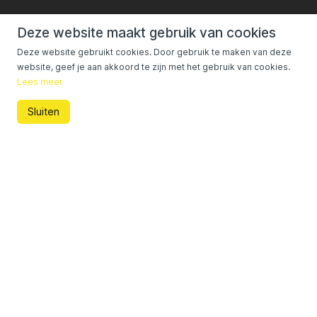
Deze website maakt gebruik van cookies
Deze website gebruikt cookies. Door gebruik te maken van deze
website, geef je aan akkoord te zijn met het gebruik van cookies.
Lees meer
Sluiten
Programma
Datum
Competitiesoort
Wedstrijd
Scheidsrecht
Dosko 1 -
11 aug.
Oefenwedstrijd
Tholense
18 00
Boys 1
Volledig programma